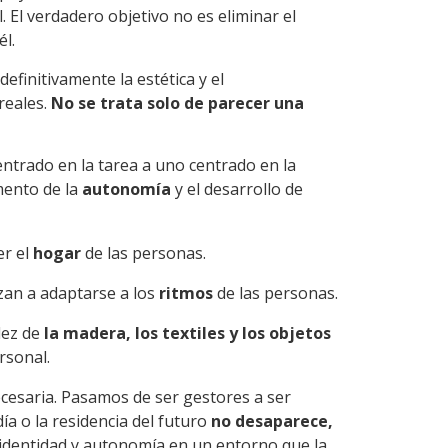
. El verdadero objetivo no es eliminar el
él.
finitivamente la estética y el
reales.
No se trata solo de parecer una
ntrado en la tarea a uno centrado en la
omento de la
autonomía
y el desarrollo de
er el
hogar
de las personas.
zan a adaptarse a los
ritmos
de las personas.
dez de
la madera, los textiles y los objetos
rsonal.
necesaria. Pasamos de ser gestores a ser
ía o la residencia del futuro
no desaparece,
identidad y autonomía en un entorno que la