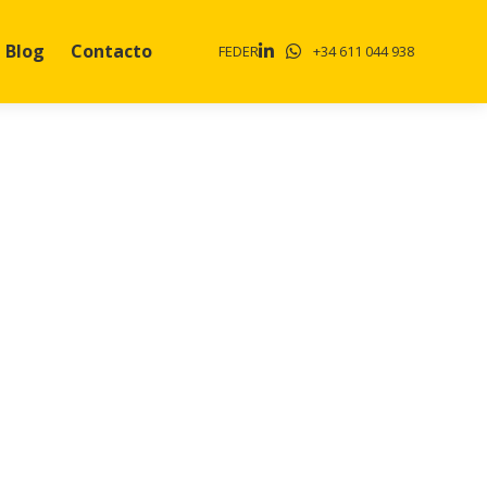
Blog
Contacto
FEDER
+34 611 044 938