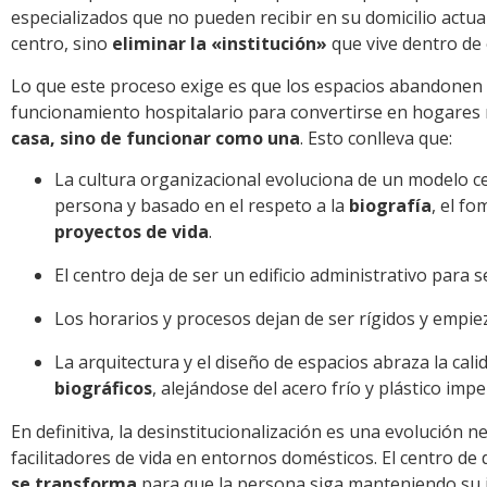
especializados que no pueden recibir en su domicilio actual
centro, sino
eliminar la «institución»
que vive dentro de 
Lo que este proceso exige es que los espacios abandonen de
funcionamiento hospitalario para convertirse en hogares 
casa, sino de funcionar como una
. Esto conlleva que:
La cultura organizacional evoluciona de un modelo ce
persona y basado en el respeto a la
biografía
, el f
proyectos de vida
.
El centro deja de ser un edificio administrativo para s
Los horarios y procesos dejan de ser rígidos y empie
La arquitectura y el diseño de espacios abraza la cali
biográficos
, alejándose del acero frío y plástico impe
En definitiva, la desinstitucionalización es una evolución 
facilitadores de vida en entornos domésticos. El centro de d
se transforma
para que la persona siga manteniendo su 