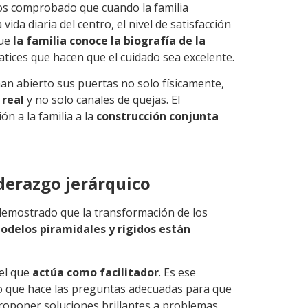
s comprobado que cuando la familia
a vida diaria del centro, el nivel de satisfacción
que
la familia conoce la biografía de la
atices que hacen que el cuidado sea excelente.
han abierto sus puertas no solo físicamente,
 real
y no solo canales de quejas. El
n a la familia a la
construcción conjunta
liderazgo jerárquico
demostrado que la transformación de los
odelos piramidales y rígidos están
uel que
actúa como facilitador
. Es ese
ino que hace las preguntas adecuadas para que
proponer soluciones brillantes a problemas