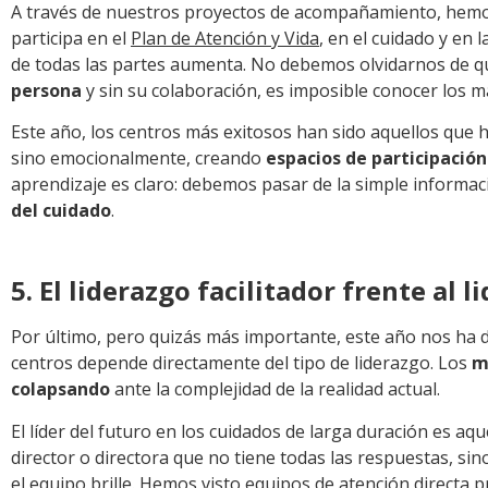
A través de nuestros proyectos de acompañamiento, hemo
participa en el
Plan de Atención y Vida
, en el cuidado y en l
de todas las partes aumenta. No debemos olvidarnos de 
persona
y sin su colaboración, es imposible conocer los m
Este año, los centros más exitosos han sido aquellos que 
sino emocionalmente, creando
espacios de participación
aprendizaje es claro: debemos pasar de la simple informació
del cuidado
.
5. El liderazgo facilitador frente al 
Por último, pero quizás más importante, este año nos ha 
centros depende directamente del tipo de liderazgo. Los
m
colapsando
ante la complejidad de la realidad actual.
El líder del futuro en los cuidados de larga duración es aq
director o directora que no tiene todas las respuestas, s
el equipo brille. Hemos visto equipos de atención directa 