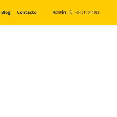
Blog
Contacto
FEDER
+34 611 044 938